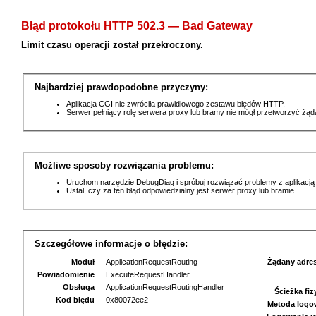
Błąd protokołu HTTP 502.3 — Bad Gateway
Limit czasu operacji został przekroczony.
Najbardziej prawdopodobne przyczyny:
Aplikacja CGI nie zwróciła prawidłowego zestawu błędów HTTP.
Serwer pełniący rolę serwera proxy lub bramy nie mógł przetworzyć żą
Możliwe sposoby rozwiązania problemu:
Uruchom narzędzie DebugDiag i spróbuj rozwiązać problemy z aplikacją
Ustal, czy za ten błąd odpowiedzialny jest serwer proxy lub bramie.
Szczegółowe informacje o błędzie:
Moduł
ApplicationRequestRouting
Żądany adre
Powiadomienie
ExecuteRequestHandler
Obsługa
ApplicationRequestRoutingHandler
Ścieżka fi
Kod błędu
0x80072ee2
Metoda logo