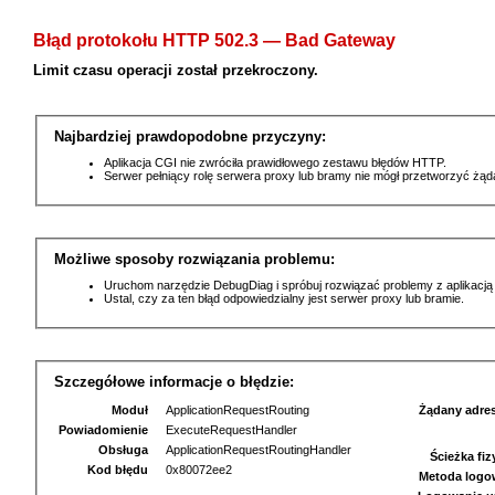
Błąd protokołu HTTP 502.3 — Bad Gateway
Limit czasu operacji został przekroczony.
Najbardziej prawdopodobne przyczyny:
Aplikacja CGI nie zwróciła prawidłowego zestawu błędów HTTP.
Serwer pełniący rolę serwera proxy lub bramy nie mógł przetworzyć żą
Możliwe sposoby rozwiązania problemu:
Uruchom narzędzie DebugDiag i spróbuj rozwiązać problemy z aplikacją
Ustal, czy za ten błąd odpowiedzialny jest serwer proxy lub bramie.
Szczegółowe informacje o błędzie:
Moduł
ApplicationRequestRouting
Żądany adre
Powiadomienie
ExecuteRequestHandler
Obsługa
ApplicationRequestRoutingHandler
Ścieżka fi
Kod błędu
0x80072ee2
Metoda logo