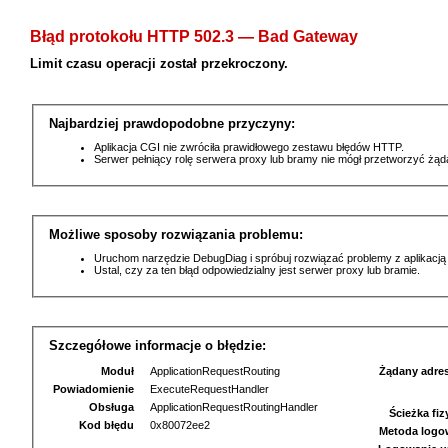
Błąd protokołu HTTP 502.3 — Bad Gateway
Limit czasu operacji został przekroczony.
Najbardziej prawdopodobne przyczyny:
Aplikacja CGI nie zwróciła prawidłowego zestawu błędów HTTP.
Serwer pełniący rolę serwera proxy lub bramy nie mógł przetworzyć żą
Możliwe sposoby rozwiązania problemu:
Uruchom narzędzie DebugDiag i spróbuj rozwiązać problemy z aplikacją
Ustal, czy za ten błąd odpowiedzialny jest serwer proxy lub bramie.
Szczegółowe informacje o błędzie:
Moduł
ApplicationRequestRouting
Żądany adre
Powiadomienie
ExecuteRequestHandler
Obsługa
ApplicationRequestRoutingHandler
Ścieżka fi
Kod błędu
0x80072ee2
Metoda logo