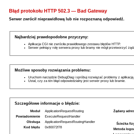
Błąd protokołu HTTP 502.3 — Bad Gateway
Serwer zwrócił nieprawidłową lub nie rozpoznaną odpowiedź.
Najbardziej prawdopodobne przyczyny:
Aplikacja CGI nie zwróciła prawidłowego zestawu błędów HTTP.
Serwer pełniący rolę serwera proxy lub bramy nie mógł przetworzyć żą
Możliwe sposoby rozwiązania problemu:
Uruchom narzędzie DebugDiag i spróbuj rozwiązać problemy z aplikacją
Ustal, czy za ten błąd odpowiedzialny jest serwer proxy lub bramie.
Szczegółowe informacje o błędzie:
Moduł
ApplicationRequestRouting
Żądany adre
Powiadomienie
ExecuteRequestHandler
Obsługa
ApplicationRequestRoutingHandler
Ścieżka fi
Kod błędu
0x80072f78
Metoda logo