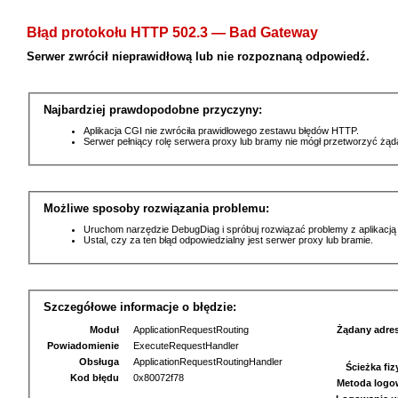
Błąd protokołu HTTP 502.3 — Bad Gateway
Serwer zwrócił nieprawidłową lub nie rozpoznaną odpowiedź.
Najbardziej prawdopodobne przyczyny:
Aplikacja CGI nie zwróciła prawidłowego zestawu błędów HTTP.
Serwer pełniący rolę serwera proxy lub bramy nie mógł przetworzyć żą
Możliwe sposoby rozwiązania problemu:
Uruchom narzędzie DebugDiag i spróbuj rozwiązać problemy z aplikacją
Ustal, czy za ten błąd odpowiedzialny jest serwer proxy lub bramie.
Szczegółowe informacje o błędzie:
Moduł
ApplicationRequestRouting
Żądany adre
Powiadomienie
ExecuteRequestHandler
Obsługa
ApplicationRequestRoutingHandler
Ścieżka fi
Kod błędu
0x80072f78
Metoda logo