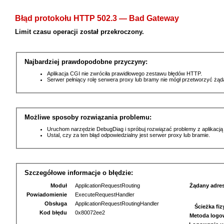
Błąd protokołu HTTP 502.3 — Bad Gateway
Limit czasu operacji został przekroczony.
Najbardziej prawdopodobne przyczyny:
Aplikacja CGI nie zwróciła prawidłowego zestawu błędów HTTP.
Serwer pełniący rolę serwera proxy lub bramy nie mógł przetworzyć żą
Możliwe sposoby rozwiązania problemu:
Uruchom narzędzie DebugDiag i spróbuj rozwiązać problemy z aplikacją
Ustal, czy za ten błąd odpowiedzialny jest serwer proxy lub bramie.
Szczegółowe informacje o błędzie:
Moduł
ApplicationRequestRouting
Żądany adre
Powiadomienie
ExecuteRequestHandler
Obsługa
ApplicationRequestRoutingHandler
Ścieżka fi
Kod błędu
0x80072ee2
Metoda logo