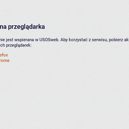
na przeglądarka
nie jest wspierana w USOSweb. Aby korzystać z serwisu, pobierz ak
ych przeglądarek:
refox
hrome