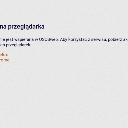
na przeglądarka
nie jest wspierana w USOSweb. Aby korzystać z serwisu, pobierz ak
ych przeglądarek:
refox
hrome