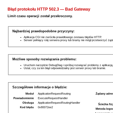
Błąd protokołu HTTP 502.3 — Bad Gateway
Limit czasu operacji został przekroczony.
Najbardziej prawdopodobne przyczyny:
Aplikacja CGI nie zwróciła prawidłowego zestawu błędów HTTP.
Serwer pełniący rolę serwera proxy lub bramy nie mógł przetworzyć żą
Możliwe sposoby rozwiązania problemu:
Uruchom narzędzie DebugDiag i spróbuj rozwiązać problemy z aplikacją
Ustal, czy za ten błąd odpowiedzialny jest serwer proxy lub bramie.
Szczegółowe informacje o błędzie:
Moduł
ApplicationRequestRouting
Żądany adre
Powiadomienie
ExecuteRequestHandler
Obsługa
ApplicationRequestRoutingHandler
Ścieżka fi
Kod błędu
0x80072ee2
Metoda logo