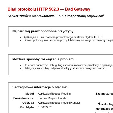
Błąd protokołu HTTP 502.3 — Bad Gateway
Serwer zwrócił nieprawidłową lub nie rozpoznaną odpowiedź.
Najbardziej prawdopodobne przyczyny:
Aplikacja CGI nie zwróciła prawidłowego zestawu błędów HTTP.
Serwer pełniący rolę serwera proxy lub bramy nie mógł przetworzyć żą
Możliwe sposoby rozwiązania problemu:
Uruchom narzędzie DebugDiag i spróbuj rozwiązać problemy z aplikacją
Ustal, czy za ten błąd odpowiedzialny jest serwer proxy lub bramie.
Szczegółowe informacje o błędzie:
Moduł
ApplicationRequestRouting
Żądany adre
Powiadomienie
ExecuteRequestHandler
Obsługa
ApplicationRequestRoutingHandler
Ścieżka fi
Kod błędu
0x80072f78
Metoda logo