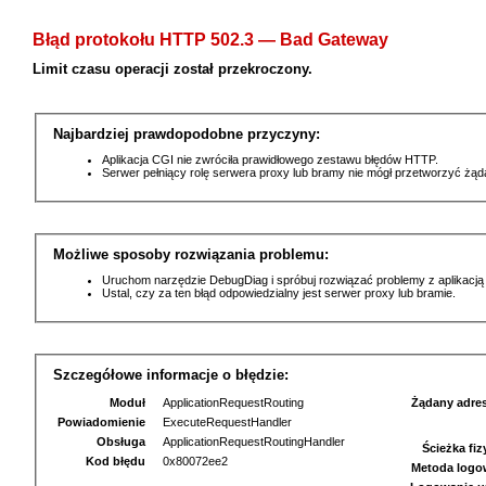
Błąd protokołu HTTP 502.3 — Bad Gateway
Limit czasu operacji został przekroczony.
Najbardziej prawdopodobne przyczyny:
Aplikacja CGI nie zwróciła prawidłowego zestawu błędów HTTP.
Serwer pełniący rolę serwera proxy lub bramy nie mógł przetworzyć żą
Możliwe sposoby rozwiązania problemu:
Uruchom narzędzie DebugDiag i spróbuj rozwiązać problemy z aplikacją
Ustal, czy za ten błąd odpowiedzialny jest serwer proxy lub bramie.
Szczegółowe informacje o błędzie:
Moduł
ApplicationRequestRouting
Żądany adre
Powiadomienie
ExecuteRequestHandler
Obsługa
ApplicationRequestRoutingHandler
Ścieżka fi
Kod błędu
0x80072ee2
Metoda logo