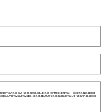
ice=https%3A%2F%2Fusos.upwr.edu.pl%2Fkontroler.php%3F_action%3Dkatalog
_kod%3DNT%25C5%25BB-SI%253E2920.6%26callback%3Dg_98e0e4ac&local