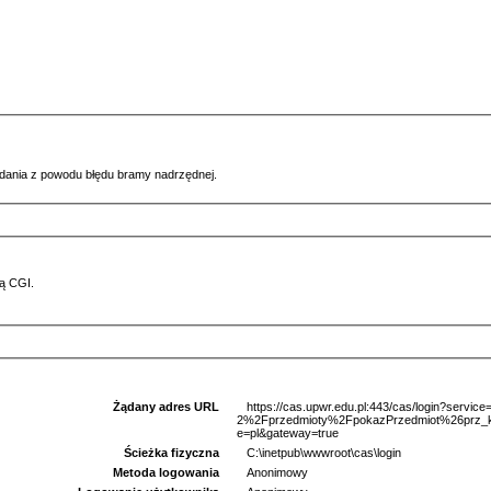
ądania z powodu błędu bramy nadrzędnej.
ą CGI.
Żądany adres URL
https://cas.upwr.edu.pl:443/cas/login?serv
2%2Fprzedmioty%2FpokazPrzedmiot%26prz
e=pl&gateway=true
Ścieżka fizyczna
C:\inetpub\wwwroot\cas\login
Metoda logowania
Anonimowy