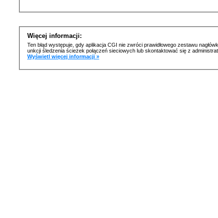
Więcej informacji:
Ten błąd występuje, gdy aplikacja CGI nie zwróci prawidłowego zestawu nagłówk
unkcji śledzenia ścieżek połączeń sieciowych lub skontaktować się z administr
Wyświetl więcej informacji »