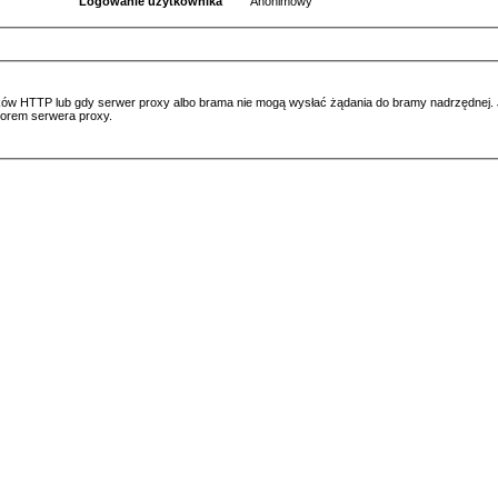
Logowanie użytkownika
Anonimowy
ów HTTP lub gdy serwer proxy albo brama nie mogą wysłać żądania do bramy nadrzędnej. Jeś
atorem serwera proxy.