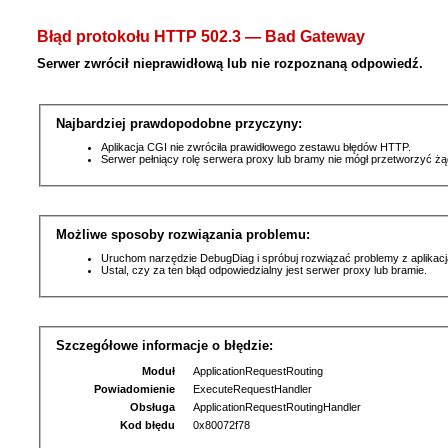
Błąd protokołu HTTP 502.3 — Bad Gateway
Serwer zwrócił nieprawidłową lub nie rozpoznaną odpowiedź.
Najbardziej prawdopodobne przyczyny:
Aplikacja CGI nie zwróciła prawidłowego zestawu błędów HTTP.
Serwer pełniący rolę serwera proxy lub bramy nie mógł przetworzyć ż
Możliwe sposoby rozwiązania problemu:
Uruchom narzędzie DebugDiag i spróbuj rozwiązać problemy z aplikacj
Ustal, czy za ten błąd odpowiedzialny jest serwer proxy lub bramie.
Szczegółowe informacje o błędzie:
Moduł
ApplicationRequestRouting
Powiadomienie
ExecuteRequestHandler
Obsługa
ApplicationRequestRoutingHandler
Kod błędu
0x80072f78