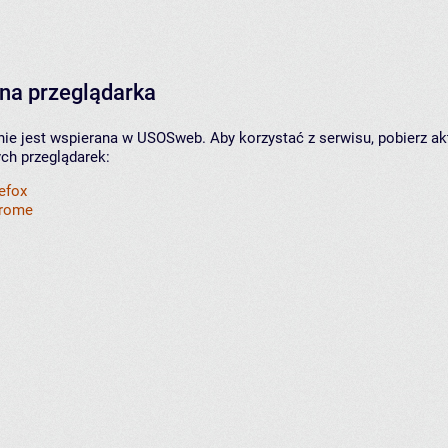
na przeglądarka
nie jest wspierana w USOSweb. Aby korzystać z serwisu, pobierz ak
ych przeglądarek:
refox
hrome