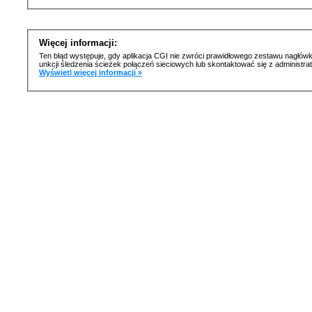
Więcej informacji:
Ten błąd występuje, gdy aplikacja CGI nie zwróci prawidłowego zestawu nagłówk
unkcji śledzenia ścieżek połączeń sieciowych lub skontaktować się z administr
Wyświetl więcej informacji »