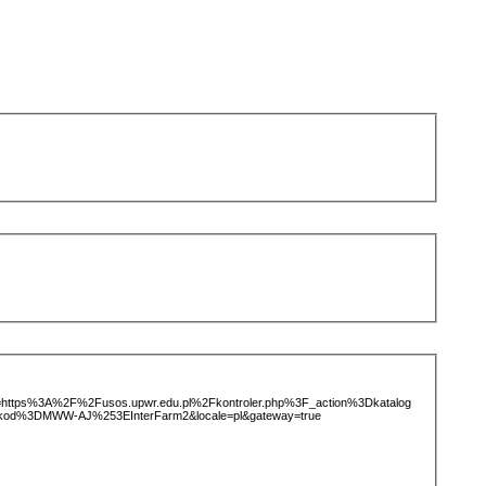
ice=https%3A%2F%2Fusos.upwr.edu.pl%2Fkontroler.php%3F_action%3Dkatalog
kod%3DMWW-AJ%253EInterFarm2&locale=pl&gateway=true