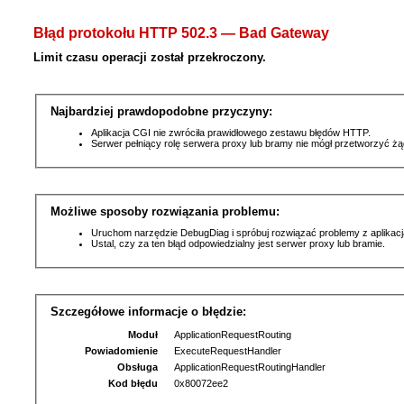
Błąd protokołu HTTP 502.3 — Bad Gateway
Limit czasu operacji został przekroczony.
Najbardziej prawdopodobne przyczyny:
Aplikacja CGI nie zwróciła prawidłowego zestawu błędów HTTP.
Serwer pełniący rolę serwera proxy lub bramy nie mógł przetworzyć ż
Możliwe sposoby rozwiązania problemu:
Uruchom narzędzie DebugDiag i spróbuj rozwiązać problemy z aplikacj
Ustal, czy za ten błąd odpowiedzialny jest serwer proxy lub bramie.
Szczegółowe informacje o błędzie:
Moduł
ApplicationRequestRouting
Powiadomienie
ExecuteRequestHandler
Obsługa
ApplicationRequestRoutingHandler
Kod błędu
0x80072ee2