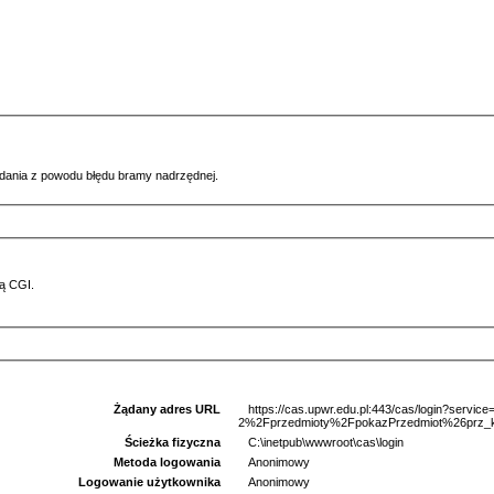
ądania z powodu błędu bramy nadrzędnej.
ą CGI.
Żądany adres URL
https://cas.upwr.edu.pl:443/cas/login?serv
2%2Fprzedmioty%2FpokazPrzedmiot%26prz_
Ścieżka fizyczna
C:\inetpub\wwwroot\cas\login
Metoda logowania
Anonimowy
Logowanie użytkownika
Anonimowy