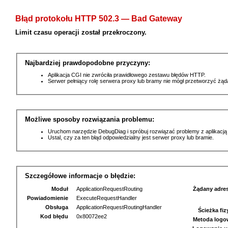
Błąd protokołu HTTP 502.3 — Bad Gateway
Limit czasu operacji został przekroczony.
Najbardziej prawdopodobne przyczyny:
Aplikacja CGI nie zwróciła prawidłowego zestawu błędów HTTP.
Serwer pełniący rolę serwera proxy lub bramy nie mógł przetworzyć żą
Możliwe sposoby rozwiązania problemu:
Uruchom narzędzie DebugDiag i spróbuj rozwiązać problemy z aplikacją
Ustal, czy za ten błąd odpowiedzialny jest serwer proxy lub bramie.
Szczegółowe informacje o błędzie:
Moduł
ApplicationRequestRouting
Żądany adre
Powiadomienie
ExecuteRequestHandler
Obsługa
ApplicationRequestRoutingHandler
Ścieżka fi
Kod błędu
0x80072ee2
Metoda logo