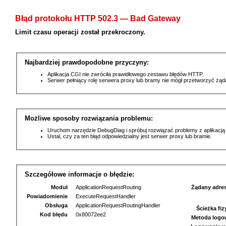
Błąd protokołu HTTP 502.3 — Bad Gateway
Limit czasu operacji został przekroczony.
Najbardziej prawdopodobne przyczyny:
Aplikacja CGI nie zwróciła prawidłowego zestawu błędów HTTP.
Serwer pełniący rolę serwera proxy lub bramy nie mógł przetworzyć żą
Możliwe sposoby rozwiązania problemu:
Uruchom narzędzie DebugDiag i spróbuj rozwiązać problemy z aplikacją
Ustal, czy za ten błąd odpowiedzialny jest serwer proxy lub bramie.
Szczegółowe informacje o błędzie:
Moduł
ApplicationRequestRouting
Żądany adre
Powiadomienie
ExecuteRequestHandler
Obsługa
ApplicationRequestRoutingHandler
Ścieżka fi
Kod błędu
0x80072ee2
Metoda logo