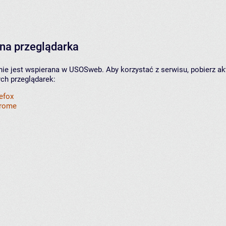
na przeglądarka
nie jest wspierana w USOSweb. Aby korzystać z serwisu, pobierz ak
ych przeglądarek:
refox
hrome