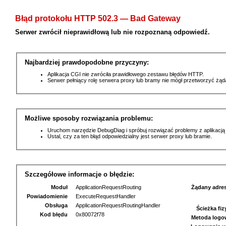
Błąd protokołu HTTP 502.3 — Bad Gateway
Serwer zwrócił nieprawidłową lub nie rozpoznaną odpowiedź.
Najbardziej prawdopodobne przyczyny:
Aplikacja CGI nie zwróciła prawidłowego zestawu błędów HTTP.
Serwer pełniący rolę serwera proxy lub bramy nie mógł przetworzyć żą
Możliwe sposoby rozwiązania problemu:
Uruchom narzędzie DebugDiag i spróbuj rozwiązać problemy z aplikacją
Ustal, czy za ten błąd odpowiedzialny jest serwer proxy lub bramie.
Szczegółowe informacje o błędzie:
Moduł
ApplicationRequestRouting
Żądany adre
Powiadomienie
ExecuteRequestHandler
Obsługa
ApplicationRequestRoutingHandler
Ścieżka fi
Kod błędu
0x80072f78
Metoda logo