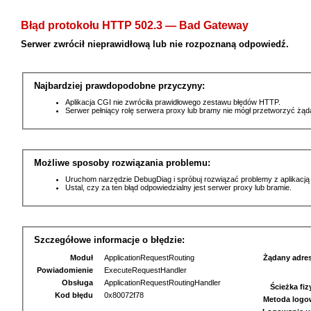
Błąd protokołu HTTP 502.3 — Bad Gateway
Serwer zwrócił nieprawidłową lub nie rozpoznaną odpowiedź.
Najbardziej prawdopodobne przyczyny:
Aplikacja CGI nie zwróciła prawidłowego zestawu błędów HTTP.
Serwer pełniący rolę serwera proxy lub bramy nie mógł przetworzyć żą
Możliwe sposoby rozwiązania problemu:
Uruchom narzędzie DebugDiag i spróbuj rozwiązać problemy z aplikacją
Ustal, czy za ten błąd odpowiedzialny jest serwer proxy lub bramie.
Szczegółowe informacje o błędzie:
Moduł
ApplicationRequestRouting
Żądany adre
Powiadomienie
ExecuteRequestHandler
Obsługa
ApplicationRequestRoutingHandler
Ścieżka fi
Kod błędu
0x80072f78
Metoda logo