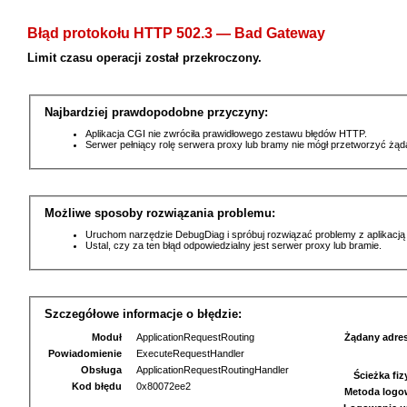
Błąd protokołu HTTP 502.3 — Bad Gateway
Limit czasu operacji został przekroczony.
Najbardziej prawdopodobne przyczyny:
Aplikacja CGI nie zwróciła prawidłowego zestawu błędów HTTP.
Serwer pełniący rolę serwera proxy lub bramy nie mógł przetworzyć żą
Możliwe sposoby rozwiązania problemu:
Uruchom narzędzie DebugDiag i spróbuj rozwiązać problemy z aplikacją
Ustal, czy za ten błąd odpowiedzialny jest serwer proxy lub bramie.
Szczegółowe informacje o błędzie:
Moduł
ApplicationRequestRouting
Żądany adre
Powiadomienie
ExecuteRequestHandler
Obsługa
ApplicationRequestRoutingHandler
Ścieżka fi
Kod błędu
0x80072ee2
Metoda logo