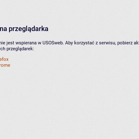
na przeglądarka
nie jest wspierana w USOSweb. Aby korzystać z serwisu, pobierz ak
ych przeglądarek:
refox
hrome