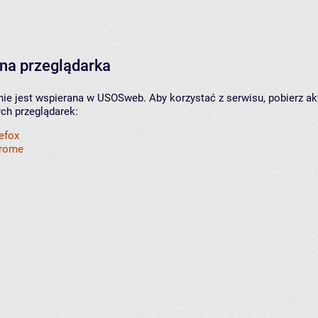
na przeglądarka
nie jest wspierana w USOSweb. Aby korzystać z serwisu, pobierz ak
ych przeglądarek:
refox
hrome