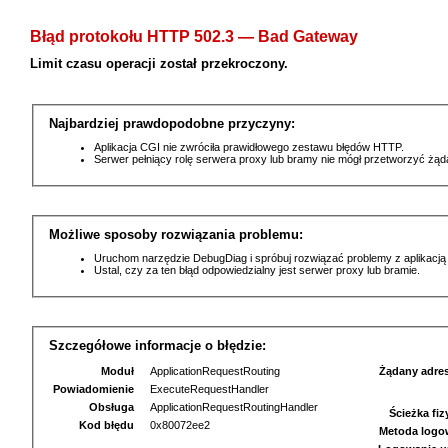
Błąd protokołu HTTP 502.3 — Bad Gateway
Limit czasu operacji został przekroczony.
Najbardziej prawdopodobne przyczyny:
Aplikacja CGI nie zwróciła prawidłowego zestawu błędów HTTP.
Serwer pełniący rolę serwera proxy lub bramy nie mógł przetworzyć żą
Możliwe sposoby rozwiązania problemu:
Uruchom narzędzie DebugDiag i spróbuj rozwiązać problemy z aplikacją
Ustal, czy za ten błąd odpowiedzialny jest serwer proxy lub bramie.
Szczegółowe informacje o błędzie:
Moduł
ApplicationRequestRouting
Żądany adre
Powiadomienie
ExecuteRequestHandler
Obsługa
ApplicationRequestRoutingHandler
Ścieżka fi
Kod błędu
0x80072ee2
Metoda logo