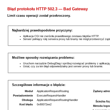
Błąd protokołu HTTP 502.3 — Bad Gateway
Limit czasu operacji został przekroczony.
Najbardziej prawdopodobne przyczyny:
Aplikacja CGI nie zwróciła prawidłowego zestawu błędów HTTP.
Serwer pełniący rolę serwera proxy lub bramy nie mógł przetworzyć żą
Możliwe sposoby rozwiązania problemu:
Uruchom narzędzie DebugDiag i spróbuj rozwiązać problemy z aplikacją
Ustal, czy za ten błąd odpowiedzialny jest serwer proxy lub bramie.
Szczegółowe informacje o błędzie:
Moduł
ApplicationRequestRouting
Żądany adre
Powiadomienie
ExecuteRequestHandler
Obsługa
ApplicationRequestRoutingHandler
Ścieżka fi
Kod błędu
0x80072ee2
Metoda logo