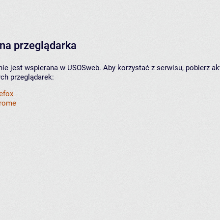
na przeglądarka
nie jest wspierana w USOSweb. Aby korzystać z serwisu, pobierz ak
ych przeglądarek:
refox
hrome