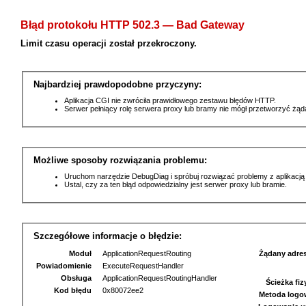
Błąd protokołu HTTP 502.3 — Bad Gateway
Limit czasu operacji został przekroczony.
Najbardziej prawdopodobne przyczyny:
Aplikacja CGI nie zwróciła prawidłowego zestawu błędów HTTP.
Serwer pełniący rolę serwera proxy lub bramy nie mógł przetworzyć żą
Możliwe sposoby rozwiązania problemu:
Uruchom narzędzie DebugDiag i spróbuj rozwiązać problemy z aplikacją
Ustal, czy za ten błąd odpowiedzialny jest serwer proxy lub bramie.
Szczegółowe informacje o błędzie:
Moduł
ApplicationRequestRouting
Żądany adre
Powiadomienie
ExecuteRequestHandler
Obsługa
ApplicationRequestRoutingHandler
Ścieżka fi
Kod błędu
0x80072ee2
Metoda logo