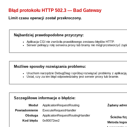
Błąd protokołu HTTP 502.3 — Bad Gateway
Limit czasu operacji został przekroczony.
Najbardziej prawdopodobne przyczyny:
Aplikacja CGI nie zwróciła prawidłowego zestawu błędów HTTP.
Serwer pełniący rolę serwera proxy lub bramy nie mógł przetworzyć żą
Możliwe sposoby rozwiązania problemu:
Uruchom narzędzie DebugDiag i spróbuj rozwiązać problemy z aplikacją
Ustal, czy za ten błąd odpowiedzialny jest serwer proxy lub bramie.
Szczegółowe informacje o błędzie:
Moduł
ApplicationRequestRouting
Żądany adre
Powiadomienie
ExecuteRequestHandler
Obsługa
ApplicationRequestRoutingHandler
Ścieżka fi
Kod błędu
0x80072ee2
Metoda logo