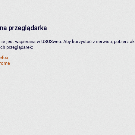
na przeglądarka
nie jest wspierana w USOSweb. Aby korzystać z serwisu, pobierz ak
ych przeglądarek:
refox
hrome