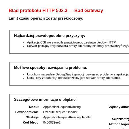
Błąd protokołu HTTP 502.3 — Bad Gateway
Limit czasu operacji został przekroczony.
Najbardziej prawdopodobne przyczyny:
Aplikacja CGI nie zwróciła prawidłowego zestawu błędów HTTP.
Serwer pełniący rolę serwera proxy lub bramy nie mógł przetworzyć żą
Możliwe sposoby rozwiązania problemu:
Uruchom narzędzie DebugDiag i spróbuj rozwiązać problemy z aplikacją
Ustal, czy za ten błąd odpowiedzialny jest serwer proxy lub bramie.
Szczegółowe informacje o błędzie:
Moduł
ApplicationRequestRouting
Żądany adre
Powiadomienie
ExecuteRequestHandler
Obsługa
ApplicationRequestRoutingHandler
Ścieżka fi
Kod błędu
0x80072ee2
Metoda logo