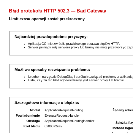
Błąd protokołu HTTP 502.3 — Bad Gateway
Limit czasu operacji został przekroczony.
Najbardziej prawdopodobne przyczyny:
Aplikacja CGI nie zwróciła prawidłowego zestawu błędów HTTP.
Serwer pełniący rolę serwera proxy lub bramy nie mógł przetworzyć żą
Możliwe sposoby rozwiązania problemu:
Uruchom narzędzie DebugDiag i spróbuj rozwiązać problemy z aplikacją
Ustal, czy za ten błąd odpowiedzialny jest serwer proxy lub bramie.
Szczegółowe informacje o błędzie:
Moduł
ApplicationRequestRouting
Żądany adre
Powiadomienie
ExecuteRequestHandler
Obsługa
ApplicationRequestRoutingHandler
Ścieżka fi
Kod błędu
0x80072ee2
Metoda logo