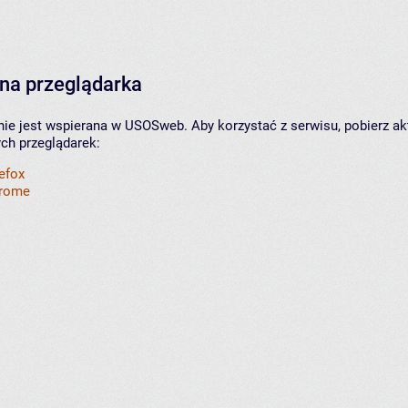
na przeglądarka
nie jest wspierana w USOSweb. Aby korzystać z serwisu, pobierz ak
ych przeglądarek:
refox
hrome