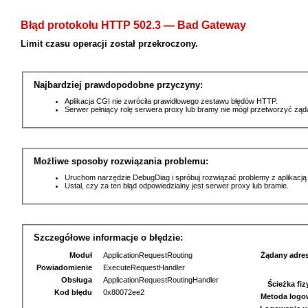
Błąd protokołu HTTP 502.3 — Bad Gateway
Limit czasu operacji został przekroczony.
Najbardziej prawdopodobne przyczyny:
Aplikacja CGI nie zwróciła prawidłowego zestawu błędów HTTP.
Serwer pełniący rolę serwera proxy lub bramy nie mógł przetworzyć żą
Możliwe sposoby rozwiązania problemu:
Uruchom narzędzie DebugDiag i spróbuj rozwiązać problemy z aplikacją
Ustal, czy za ten błąd odpowiedzialny jest serwer proxy lub bramie.
Szczegółowe informacje o błędzie:
Moduł
ApplicationRequestRouting
Żądany adre
Powiadomienie
ExecuteRequestHandler
Obsługa
ApplicationRequestRoutingHandler
Ścieżka fi
Kod błędu
0x80072ee2
Metoda logo