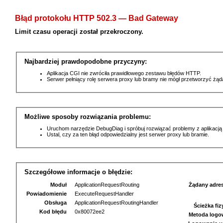
Błąd protokołu HTTP 502.3 — Bad Gateway
Limit czasu operacji został przekroczony.
Najbardziej prawdopodobne przyczyny:
Aplikacja CGI nie zwróciła prawidłowego zestawu błędów HTTP.
Serwer pełniący rolę serwera proxy lub bramy nie mógł przetworzyć żą
Możliwe sposoby rozwiązania problemu:
Uruchom narzędzie DebugDiag i spróbuj rozwiązać problemy z aplikacją
Ustal, czy za ten błąd odpowiedzialny jest serwer proxy lub bramie.
Szczegółowe informacje o błędzie:
Moduł
ApplicationRequestRouting
Żądany adre
Powiadomienie
ExecuteRequestHandler
Obsługa
ApplicationRequestRoutingHandler
Ścieżka fi
Kod błędu
0x80072ee2
Metoda logo