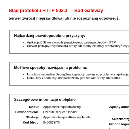
Błąd protokołu HTTP 502.3 — Bad Gateway
Serwer zwrócił nieprawidłową lub nie rozpoznaną odpowiedź.
Najbardziej prawdopodobne przyczyny:
Aplikacja CGI nie zwróciła prawidłowego zestawu błędów HTTP.
Serwer pełniący rolę serwera proxy lub bramy nie mógł przetworzyć żą
Możliwe sposoby rozwiązania problemu:
Uruchom narzędzie DebugDiag i spróbuj rozwiązać problemy z aplikacją
Ustal, czy za ten błąd odpowiedzialny jest serwer proxy lub bramie.
Szczegółowe informacje o błędzie:
Moduł
ApplicationRequestRouting
Żądany adre
Powiadomienie
ExecuteRequestHandler
Obsługa
ApplicationRequestRoutingHandler
Ścieżka fi
Kod błędu
0x80072f78
Metoda logo