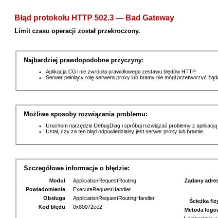
Błąd protokołu HTTP 502.3 — Bad Gateway
Limit czasu operacji został przekroczony.
Najbardziej prawdopodobne przyczyny:
Aplikacja CGI nie zwróciła prawidłowego zestawu błędów HTTP.
Serwer pełniący rolę serwera proxy lub bramy nie mógł przetworzyć żą
Możliwe sposoby rozwiązania problemu:
Uruchom narzędzie DebugDiag i spróbuj rozwiązać problemy z aplikacją
Ustal, czy za ten błąd odpowiedzialny jest serwer proxy lub bramie.
Szczegółowe informacje o błędzie:
Moduł
ApplicationRequestRouting
Żądany adre
Powiadomienie
ExecuteRequestHandler
Obsługa
ApplicationRequestRoutingHandler
Ścieżka fi
Kod błędu
0x80072ee2
Metoda logo