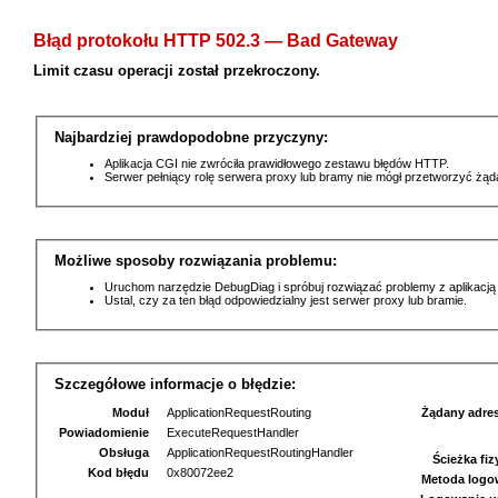
Błąd protokołu HTTP 502.3 — Bad Gateway
Limit czasu operacji został przekroczony.
Najbardziej prawdopodobne przyczyny:
Aplikacja CGI nie zwróciła prawidłowego zestawu błędów HTTP.
Serwer pełniący rolę serwera proxy lub bramy nie mógł przetworzyć żą
Możliwe sposoby rozwiązania problemu:
Uruchom narzędzie DebugDiag i spróbuj rozwiązać problemy z aplikacją
Ustal, czy za ten błąd odpowiedzialny jest serwer proxy lub bramie.
Szczegółowe informacje o błędzie:
Moduł
ApplicationRequestRouting
Żądany adre
Powiadomienie
ExecuteRequestHandler
Obsługa
ApplicationRequestRoutingHandler
Ścieżka fi
Kod błędu
0x80072ee2
Metoda logo