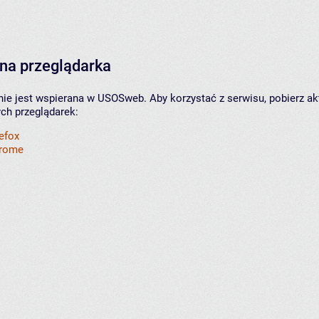
na przeglądarka
nie jest wspierana w USOSweb. Aby korzystać z serwisu, pobierz ak
ych przeglądarek:
refox
hrome