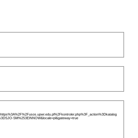
ice=https%3A%2F%2Fusos.upwr.edu.pl%2Fkontroler.php%3F_action%3Dkatalog
%3DSJO-SM%253EINNOW&locale=pl&gateway=true