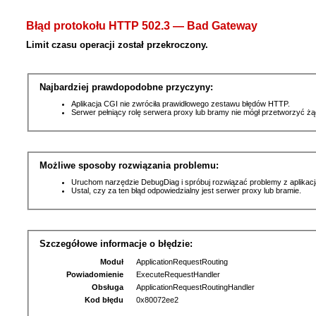
Błąd protokołu HTTP 502.3 — Bad Gateway
Limit czasu operacji został przekroczony.
Najbardziej prawdopodobne przyczyny:
Aplikacja CGI nie zwróciła prawidłowego zestawu błędów HTTP.
Serwer pełniący rolę serwera proxy lub bramy nie mógł przetworzyć ż
Możliwe sposoby rozwiązania problemu:
Uruchom narzędzie DebugDiag i spróbuj rozwiązać problemy z aplikacj
Ustal, czy za ten błąd odpowiedzialny jest serwer proxy lub bramie.
Szczegółowe informacje o błędzie:
Moduł
ApplicationRequestRouting
Powiadomienie
ExecuteRequestHandler
Obsługa
ApplicationRequestRoutingHandler
Kod błędu
0x80072ee2