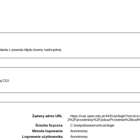
ądania z powodu błędu bramy nadrzędnej.
ą CGI.
Żądany adres URL
https://cas.upwr.edu.pl:443/cas/login?serv
2%2Fprzedmioty%2FpokazPrzedmiot%26kod
Ścieżka fizyczna
C:\inetpub\wwwroot\cas\login
Metoda logowania
Anonimowy
Logowanie użytkownika
Anonimowy