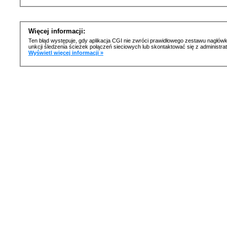
Więcej informacji:
Ten błąd występuje, gdy aplikacja CGI nie zwróci prawidłowego zestawu nagłówk
unkcji śledzenia ścieżek połączeń sieciowych lub skontaktować się z administr
Wyświetl więcej informacji »