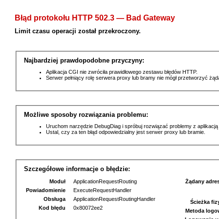
Błąd protokołu HTTP 502.3 — Bad Gateway
Limit czasu operacji został przekroczony.
Najbardziej prawdopodobne przyczyny:
Aplikacja CGI nie zwróciła prawidłowego zestawu błędów HTTP.
Serwer pełniący rolę serwera proxy lub bramy nie mógł przetworzyć żą
Możliwe sposoby rozwiązania problemu:
Uruchom narzędzie DebugDiag i spróbuj rozwiązać problemy z aplikacją
Ustal, czy za ten błąd odpowiedzialny jest serwer proxy lub bramie.
Szczegółowe informacje o błędzie:
Moduł
ApplicationRequestRouting
Żądany adre
Powiadomienie
ExecuteRequestHandler
Obsługa
ApplicationRequestRoutingHandler
Ścieżka fi
Kod błędu
0x80072ee2
Metoda logo