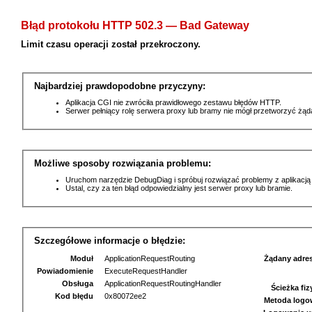
Błąd protokołu HTTP 502.3 — Bad Gateway
Limit czasu operacji został przekroczony.
Najbardziej prawdopodobne przyczyny:
Aplikacja CGI nie zwróciła prawidłowego zestawu błędów HTTP.
Serwer pełniący rolę serwera proxy lub bramy nie mógł przetworzyć żą
Możliwe sposoby rozwiązania problemu:
Uruchom narzędzie DebugDiag i spróbuj rozwiązać problemy z aplikacją
Ustal, czy za ten błąd odpowiedzialny jest serwer proxy lub bramie.
Szczegółowe informacje o błędzie:
Moduł
ApplicationRequestRouting
Żądany adre
Powiadomienie
ExecuteRequestHandler
Obsługa
ApplicationRequestRoutingHandler
Ścieżka fi
Kod błędu
0x80072ee2
Metoda logo