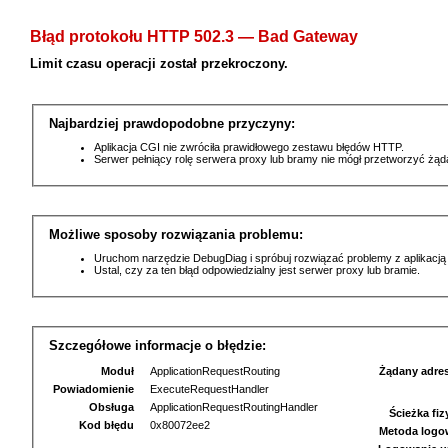
Błąd protokołu HTTP 502.3 — Bad Gateway
Limit czasu operacji został przekroczony.
Najbardziej prawdopodobne przyczyny:
Aplikacja CGI nie zwróciła prawidłowego zestawu błędów HTTP.
Serwer pełniący rolę serwera proxy lub bramy nie mógł przetworzyć żą
Możliwe sposoby rozwiązania problemu:
Uruchom narzędzie DebugDiag i spróbuj rozwiązać problemy z aplikacją
Ustal, czy za ten błąd odpowiedzialny jest serwer proxy lub bramie.
Szczegółowe informacje o błędzie:
Moduł
ApplicationRequestRouting
Żądany adre
Powiadomienie
ExecuteRequestHandler
Obsługa
ApplicationRequestRoutingHandler
Ścieżka fi
Kod błędu
0x80072ee2
Metoda logo