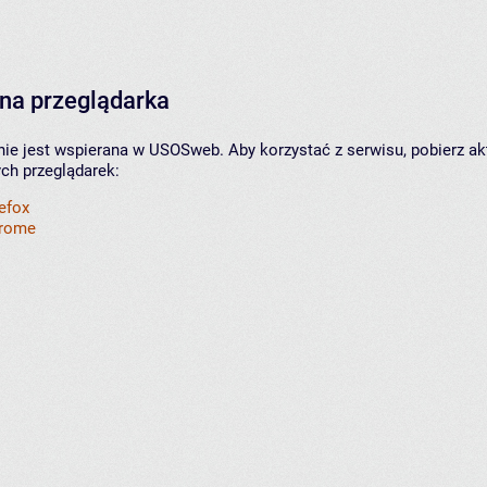
na przeglądarka
nie jest wspierana w USOSweb. Aby korzystać z serwisu, pobierz ak
ych przeglądarek:
refox
hrome