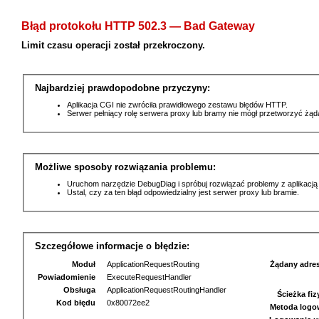
Błąd protokołu HTTP 502.3 — Bad Gateway
Limit czasu operacji został przekroczony.
Najbardziej prawdopodobne przyczyny:
Aplikacja CGI nie zwróciła prawidłowego zestawu błędów HTTP.
Serwer pełniący rolę serwera proxy lub bramy nie mógł przetworzyć żą
Możliwe sposoby rozwiązania problemu:
Uruchom narzędzie DebugDiag i spróbuj rozwiązać problemy z aplikacją
Ustal, czy za ten błąd odpowiedzialny jest serwer proxy lub bramie.
Szczegółowe informacje o błędzie:
Moduł
ApplicationRequestRouting
Żądany adre
Powiadomienie
ExecuteRequestHandler
Obsługa
ApplicationRequestRoutingHandler
Ścieżka fi
Kod błędu
0x80072ee2
Metoda logo