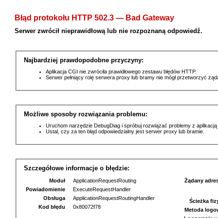
Błąd protokołu HTTP 502.3 — Bad Gateway
Serwer zwrócił nieprawidłową lub nie rozpoznaną odpowiedź.
Najbardziej prawdopodobne przyczyny:
Aplikacja CGI nie zwróciła prawidłowego zestawu błędów HTTP.
Serwer pełniący rolę serwera proxy lub bramy nie mógł przetworzyć żą
Możliwe sposoby rozwiązania problemu:
Uruchom narzędzie DebugDiag i spróbuj rozwiązać problemy z aplikacją
Ustal, czy za ten błąd odpowiedzialny jest serwer proxy lub bramie.
Szczegółowe informacje o błędzie:
Moduł
ApplicationRequestRouting
Żądany adre
Powiadomienie
ExecuteRequestHandler
Obsługa
ApplicationRequestRoutingHandler
Ścieżka fi
Kod błędu
0x80072f78
Metoda logo