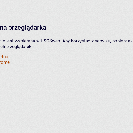
na przeglądarka
nie jest wspierana w USOSweb. Aby korzystać z serwisu, pobierz ak
ych przeglądarek:
refox
hrome