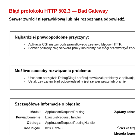
Błąd protokołu HTTP 502.3 — Bad Gateway
Serwer zwrócił nieprawidłową lub nie rozpoznaną odpowiedź.
Najbardziej prawdopodobne przyczyny:
Aplikacja CGI nie zwróciła prawidłowego zestawu błędów HTTP.
Serwer pełniący rolę serwera proxy lub bramy nie mógł przetworzyć żą
Możliwe sposoby rozwiązania problemu:
Uruchom narzędzie DebugDiag i spróbuj rozwiązać problemy z aplikacją
Ustal, czy za ten błąd odpowiedzialny jest serwer proxy lub bramie.
Szczegółowe informacje o błędzie:
Moduł
ApplicationRequestRouting
Żądany adre
Powiadomienie
ExecuteRequestHandler
Obsługa
ApplicationRequestRoutingHandler
Kod błędu
0x80072f78
Ścieżka fi
Metoda logo