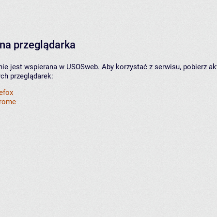
na przeglądarka
nie jest wspierana w USOSweb. Aby korzystać z serwisu, pobierz ak
ych przeglądarek:
refox
hrome