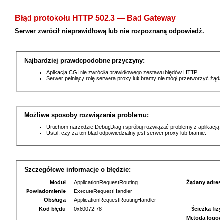
Błąd protokołu HTTP 502.3 — Bad Gateway
Serwer zwrócił nieprawidłową lub nie rozpoznaną odpowiedź.
Najbardziej prawdopodobne przyczyny:
Aplikacja CGI nie zwróciła prawidłowego zestawu błędów HTTP.
Serwer pełniący rolę serwera proxy lub bramy nie mógł przetworzyć żą
Możliwe sposoby rozwiązania problemu:
Uruchom narzędzie DebugDiag i spróbuj rozwiązać problemy z aplikacją
Ustal, czy za ten błąd odpowiedzialny jest serwer proxy lub bramie.
Szczegółowe informacje o błędzie:
Moduł
ApplicationRequestRouting
Żądany adre
Powiadomienie
ExecuteRequestHandler
Obsługa
ApplicationRequestRoutingHandler
Kod błędu
0x80072f78
Ścieżka fi
Metoda logo