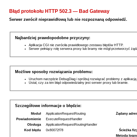
Błąd protokołu HTTP 502.3 — Bad Gateway
Serwer zwrócił nieprawidłową lub nie rozpoznaną odpowiedź.
Najbardziej prawdopodobne przyczyny:
Aplikacja CGI nie zwróciła prawidłowego zestawu błędów HTTP.
Serwer pełniący rolę serwera proxy lub bramy nie mógł przetworzyć żą
Możliwe sposoby rozwiązania problemu:
Uruchom narzędzie DebugDiag i spróbuj rozwiązać problemy z aplikacją
Ustal, czy za ten błąd odpowiedzialny jest serwer proxy lub bramie.
Szczegółowe informacje o błędzie:
Moduł
ApplicationRequestRouting
Żądany adre
Powiadomienie
ExecuteRequestHandler
Obsługa
ApplicationRequestRoutingHandler
Kod błędu
0x80072f78
Ścieżka fi
Metoda logo