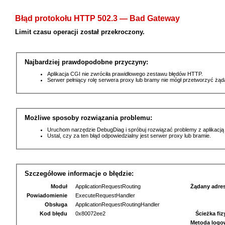
Błąd protokołu HTTP 502.3 — Bad Gateway
Limit czasu operacji został przekroczony.
Najbardziej prawdopodobne przyczyny:
Aplikacja CGI nie zwróciła prawidłowego zestawu błędów HTTP.
Serwer pełniący rolę serwera proxy lub bramy nie mógł przetworzyć żą
Możliwe sposoby rozwiązania problemu:
Uruchom narzędzie DebugDiag i spróbuj rozwiązać problemy z aplikacją
Ustal, czy za ten błąd odpowiedzialny jest serwer proxy lub bramie.
Szczegółowe informacje o błędzie:
Moduł
ApplicationRequestRouting
Żądany adre
Powiadomienie
ExecuteRequestHandler
Obsługa
ApplicationRequestRoutingHandler
Kod błędu
0x80072ee2
Ścieżka fi
Metoda logo